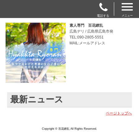
電話する
メニュー
素人専門 百花繚乱
広島デリ / 広島県広島市発
TEL:090-2805-5551
MAIL:メールアドレス
最新ニュース
ページトップへ
Copyright © 百花繚乱 All Rights Reserved.